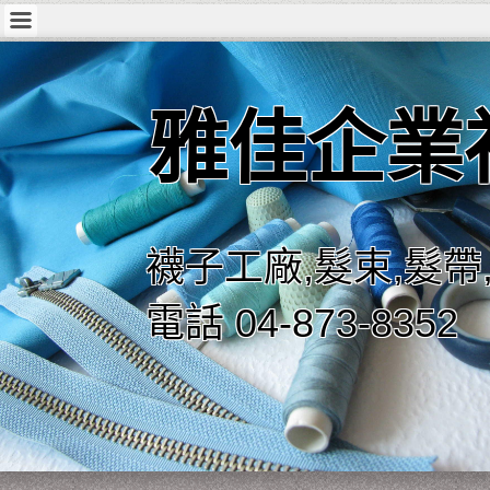
雅佳企業
襪子工廠,髮束,髮帶
電話 04-873-8352