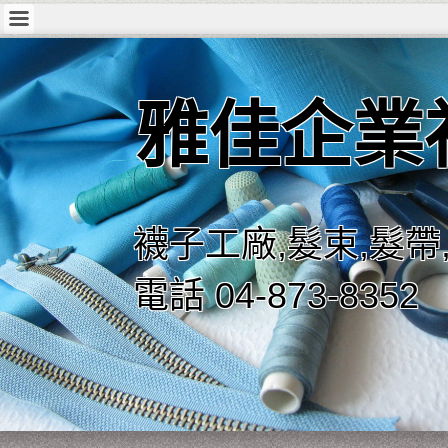
雅佳企業
襪子工廠,髮束,髮帶
電話 04-873-8352