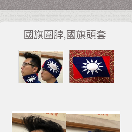
國旗圍脖,國旗頭套