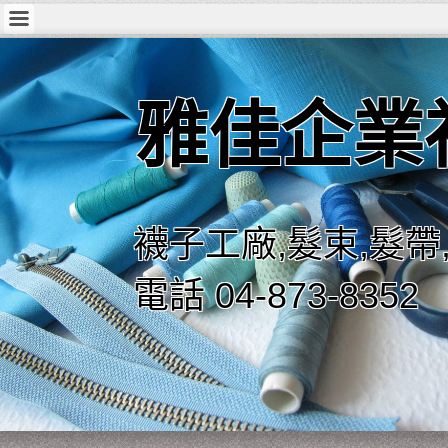
雅佳企業
襪子工廠,髮束,髮帶
電話 04-873-8352